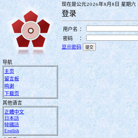
现在是公元2026年8月8日 星期六 
登录
用户名
：
密码
：
显示密码
导航
主页
留言板
鸣谢
下载页
其他语言
正體中文
日本語
韓國語
English