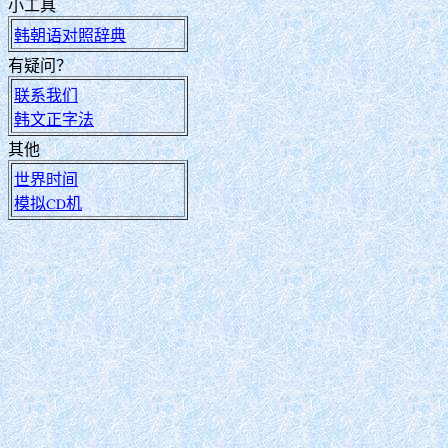
小工具
韩朝语对照辞典
有疑问？
联系我们
韩文正字法
其他
世界时间
模拟CD机