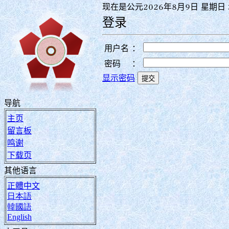
现在是公元2026年8月9日 星期日 
登录
用户名
：
密码
：
显示密码
导航
主页
留言板
鸣谢
下载页
其他语言
正體中文
日本語
韓國語
English