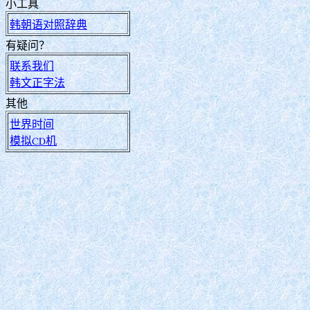
小工具
韩朝语对照辞典
有疑问？
联系我们
韩文正字法
其他
世界时间
模拟CD机