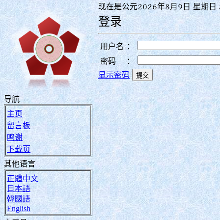
现在是公元2026年8月9日 星期日 
登录
用户名
：
密码
：
显示密码
导航
主页
留言板
鸣谢
下载页
其他语言
正體中文
日本語
韓國語
English