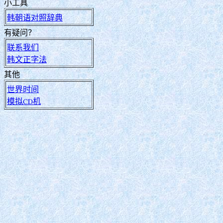
小工具
韩朝语对照辞典
有疑问？
联系我们
韩文正字法
其他
世界时间
模拟CD机