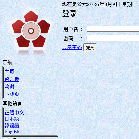
现在是公元2026年8月9日 星期日 
登录
用户名
：
密码
：
显示密码
导航
主页
留言板
鸣谢
下载页
其他语言
正體中文
日本語
韓國語
English