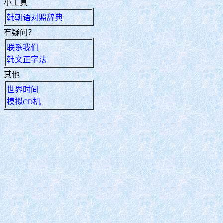
小工具
韩朝语对照辞典
有疑问？
联系我们
韩文正字法
其他
世界时间
模拟CD机