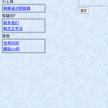
小工具
韩朝语对照辞典
有疑问？
联系我们
韩文正字法
其他
世界时间
模拟CD机