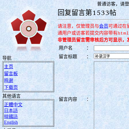
普通访客，请
回复留言第1533帖
请注意，仅管理员与
会员
可通过在
通用户或访客若提交内容带有htm
非管理员留言需审核后方可显示，
用户名
：
留言标题
：
导航
主页
留言板
鸣谢
下载页
其他语言
留言内容
：
正體中文
日本語
韓國語
English