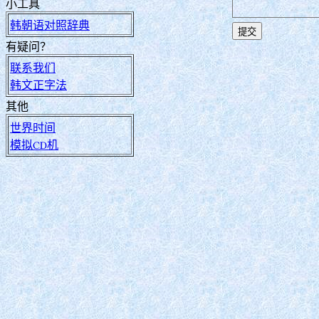
小工具
韩朝语对照辞典
有疑问？
联系我们
韩文正字法
其他
世界时间
模拟CD机