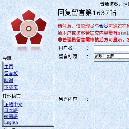
普通访客，请
回复留言第1637帖
请注意，仅管理员与
会员
可通过在
通用户或访客若提交内容带有htm
非管理员留言需审核后方可显示，
用户名
：
留言标题
：
导航
主页
留言板
鸣谢
下载页
其他语言
留言内容
：
正體中文
日本語
韓國語
English