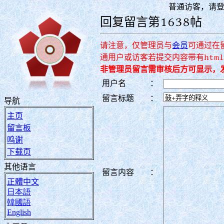
普通访客，请
回复留言第1638帖
请注意，仅管理员与
会员
可通过在
通用户或访客若提交内容带有htm
非管理员留言需审核后方可显示，
用户名
：
留言标题
：
导航
主页
留言板
鸣谢
下载页
其他语言
留言内容
：
正體中文
日本語
韓國語
English