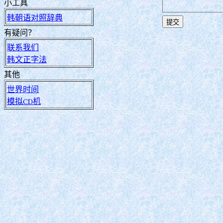
小工具
韩朝语对照辞典
有疑问？
联系我们
韩文正字法
其他
世界时间
模拟CD机