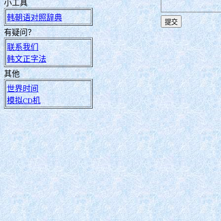
小工具
韩朝语对照辞典
有疑问？
联系我们
韩文正字法
其他
世界时间
模拟CD机