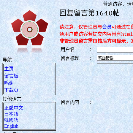
普通访客，请
回复留言第1640帖
请注意，仅管理员与
会员
可通过在
通用户或访客若提交内容带有htm
非管理员留言需审核后方可显示，
用户名
：
留言标题
：
导航
主页
留言板
鸣谢
下载页
其他语言
留言内容
：
正體中文
日本語
韓國語
English